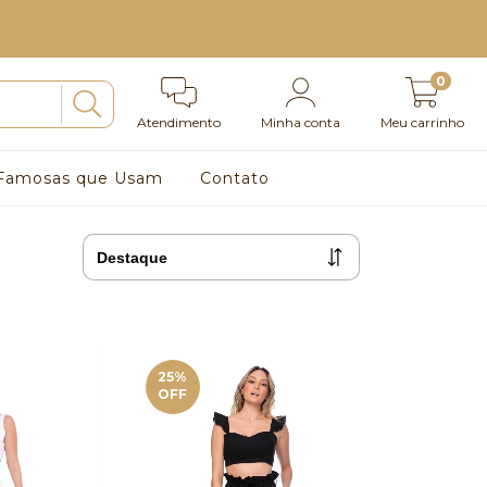
0
Atendimento
Minha conta
Meu carrinho
Famosas que Usam
Contato
25
%
OFF