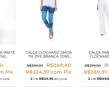
A PAETÊ
CALÇA CLOCHARD SARJA
CALÇA PA
TAL
TIE DYE BRANCA TONS
CLOCHARD
AZUL
BRA
0
R$249,90
R
R$399,90
R$399,90
om
Pix
R$224,91
com
Pix
R$269,91
m juros
2
x de
R$124,95
sem juros
2
x de
R$149,