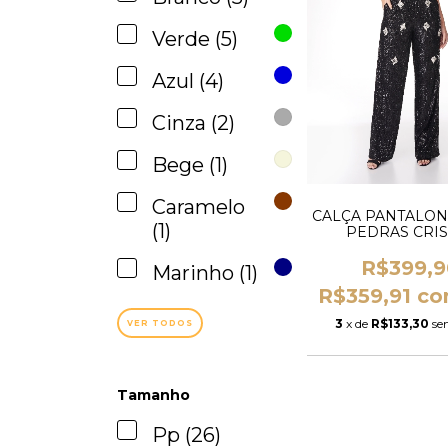
Verde (5)
Azul (4)
Cinza (2)
Bege (1)
Caramelo
CALÇA PANTALON
(1)
PEDRAS CRIS
R$399,9
Marinho (1)
R$359,91
c
3
x de
R$133,30
se
VER TODOS
Tamanho
Pp (26)