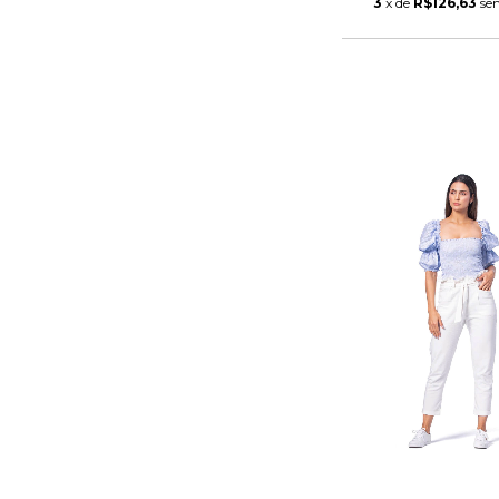
3
x de
R$126,63
se