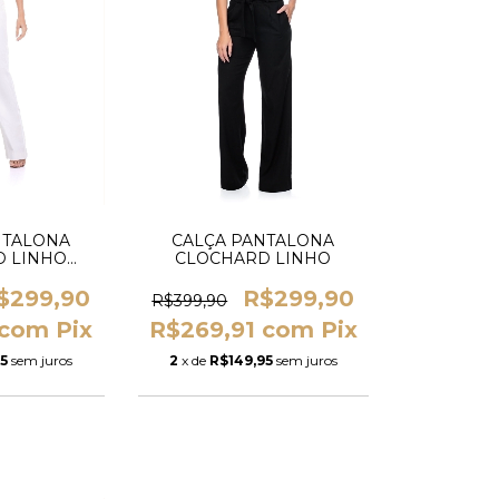
NTALONA
CALÇA PANTALONA
 LINHO
CLOCHARD LINHO
NCO
$299,90
R$299,90
R$399,90
com
Pix
R$269,91
com
Pix
95
sem juros
2
x de
R$149,95
sem juros