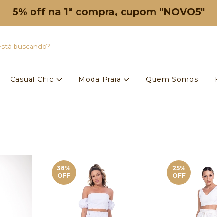
5% off na 1ª compra, cupom "NOVO5"
Casual Chic
Moda Praia
Quem Somos
38
%
25
%
OFF
OFF