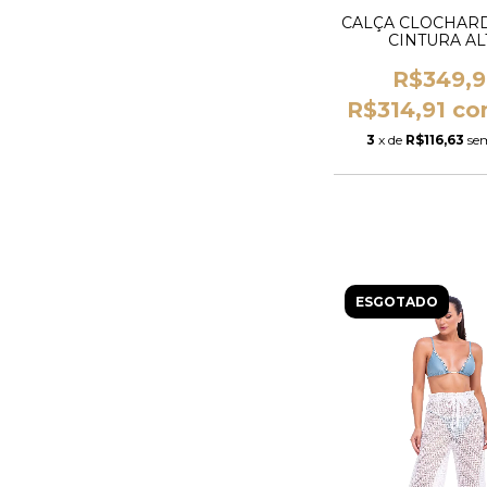
CALÇA CLOCHAR
CINTURA AL
R$349,
R$314,91
co
3
x de
R$116,63
se
ESGOTADO