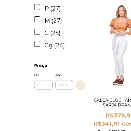
P (27)
M (27)
G (25)
Gg (24)
Preço
De
Até
CALÇA CLOCHAR
SARJA BRA
R$379,9
R$341,91
co