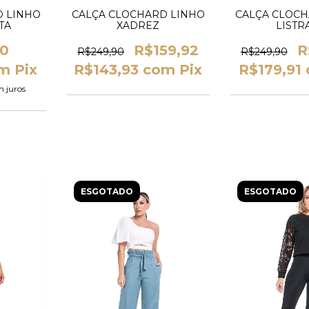
D LINHO
CALÇA CLOCHARD LINHO
CALÇA CLOCH
TA
XADREZ
LISTR
90
R$159,92
R
R$249,90
R$249,90
m
Pix
R$143,93
com
Pix
R$179,91
m juros
ESGOTADO
ESGOTADO