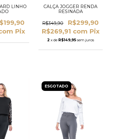
ARD LINHO
CALÇA JOGGER RENDA
ADO
RESINADA
$199,90
R$299,90
R$349,90
com
Pix
R$269,91
com
Pix
2
x de
R$149,95
sem juros
ESGOTADO