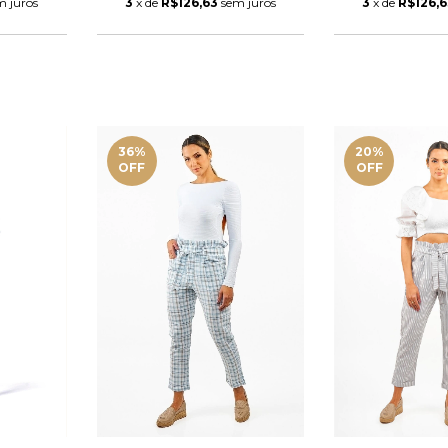
m juros
3
x de
R$126,63
sem juros
3
x de
R$126,
36
%
20
%
OFF
OFF