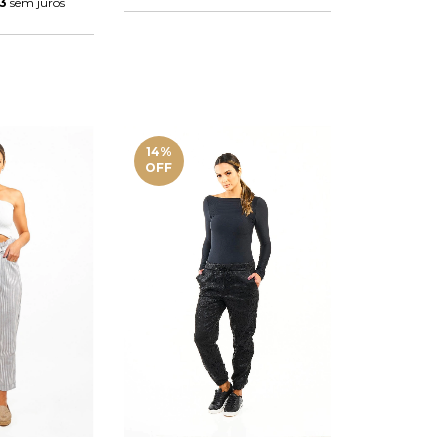
63
sem juros
14
%
OFF